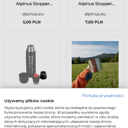
Alpinus Stopper
Alpinus Stopper
"Twist" 0...
"Click" 0...
alpinus.eu
alpinus.eu
5,00 PLN
7,00 PLN
Korek do termosu
Kubek Alpinus Lugo
Polityka prywatności
Alpinus Stopper
0,5L
Używamy plików cookie
"Twist" 1...
Wykorzystujemy pliki cookie, które są niezbędne do poprawnego
alpinus.eu
alpinus.eu
funkcjonowania naszej strony. W przypadku wyrażenia zgody
używamy inne pliki cookie, które możemy zamieścić w celu analizy
5,00 PLN
39,00 PLN
danych dotyczących odwiedzających, ulepszenia naszej strony
internetowej, pokazania spersonalizowanych treści i zapewnienia