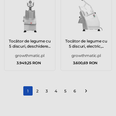
Tocător de legume cu
Tocător de legume cu
5 discuri, deschidere...
5 discuri, electric,...
growthmatic.pl
growthmatic.pl
3.949,25 RON
3.600,69 RON
1
2
3
4
5
6