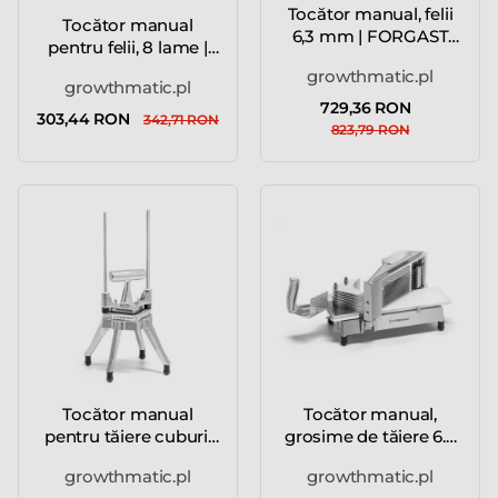
Tocător manual, felii
Tocător manual
6,3 mm | FORGAST
pentru felii, 8 lame |
FG1...
FORG...
growthmatic.pl
growthmatic.pl
729,36 RON
303,44 RON
342,71 RON
823,79 RON
Tocător manual
Tocător manual,
pentru tăiere cuburi,
grosime de tăiere 6.3
carto...
mm,...
growthmatic.pl
growthmatic.pl