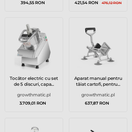
394,55 RON
421,54 RON
476,12 RON
Tocător electric cu set
Aparat manual pentru
de 5 discuri, capa...
tăiat cartofi, pentru...
growthmatic.pl
growthmatic.pl
3.709,01 RON
637,87 RON