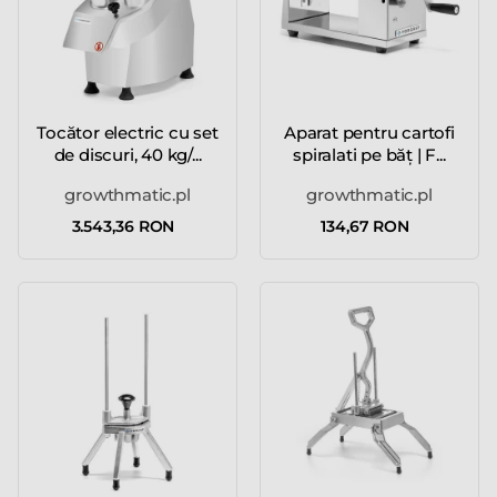
Tocător electric cu set
Aparat pentru cartofi
de discuri, 40 kg/...
spiralati pe băț | F...
growthmatic.pl
growthmatic.pl
3.543,36 RON
134,67 RON