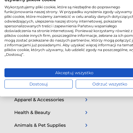
Wykorzystujemy pliki cookie, które są niezbędne do poprawnego
Home & Garden
funkcjonowania naszej strony. W przypadku wyrażenia zgody używamy 
pliki cookie, które możemy zamieścić w celu analizy danych dotyczącyc
odwiedzających, ulepszenia naszej strony internetowej, pokazania
Baby & Toddler
spersonalizowanych treści i zapewnienia Państwu wspaniałego
doświadczenia na stronie internetowej. Ponieważ korzystamy również z
Software
plików cookie innych firm, poszczególne informacje, zebrane za ich po
mogą zostać przekazane do naszych partnerów, którzy mogą połączyć j
z informacjami już posiadanymi. Aby uzyskać więcej informacji na tema
Vehicles & Parts
plików cookie, których używamy, lub udzielić zgody na poszczególne, w
„Dostosuj”.
Hardware
Akceptuj wszystko
Sporting Goods
Dostosuj
Odrzuć wszystko
Arts & Entertainment
Apparel & Accessories
Health & Beauty
Animals & Pet Supplies