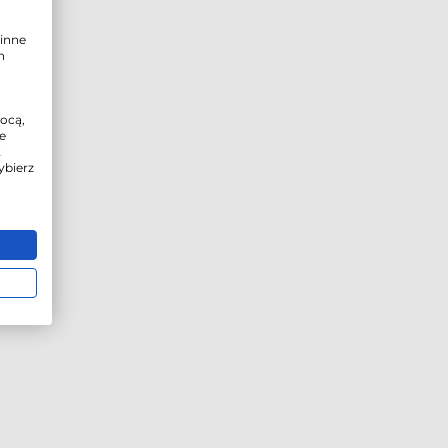
inne
h
mocą,
e
t
ybierz