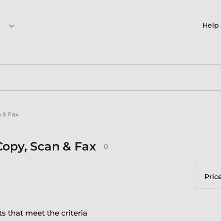
Help
n & Fax
 Copy, Scan & Fax
0
Pric
s that meet the criteria