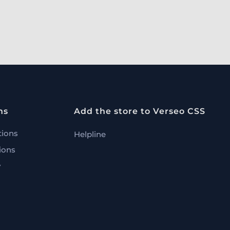
ns
Add the store to Verseo CSS
tions
Helpline
ions
y