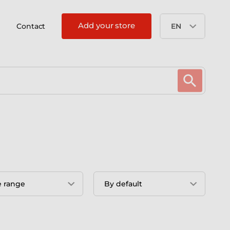
Add your store
Contact
EN
e range
By default