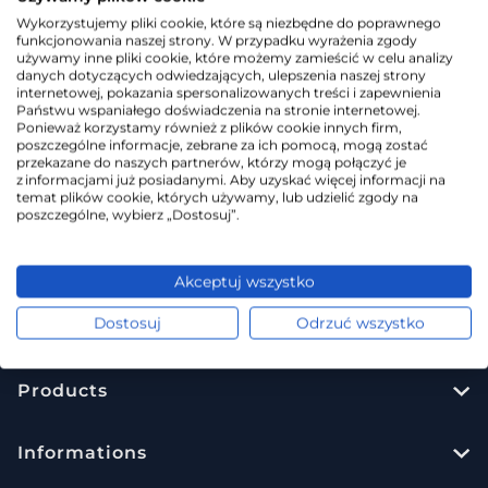
By default
Wykorzystujemy pliki cookie, które są niezbędne do poprawnego
funkcjonowania naszej strony. W przypadku wyrażenia zgody
używamy inne pliki cookie, które możemy zamieścić w celu analizy
danych dotyczących odwiedzających, ulepszenia naszej strony
internetowej, pokazania spersonalizowanych treści i zapewnienia
No products that meet the criteria
Państwu wspaniałego doświadczenia na stronie internetowej.
Ponieważ korzystamy również z plików cookie innych firm,
poszczególne informacje, zebrane za ich pomocą, mogą zostać
przekazane do naszych partnerów, którzy mogą połączyć je
z informacjami już posiadanymi. Aby uzyskać więcej informacji na
temat plików cookie, których używamy, lub udzielić zgody na
poszczególne, wybierz „Dostosuj”.
Akceptuj wszystko
Dostosuj
Odrzuć wszystko
Verseo CSS
Products
Informations