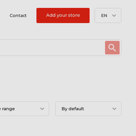
Add your store
Contact
EN
e range
By default