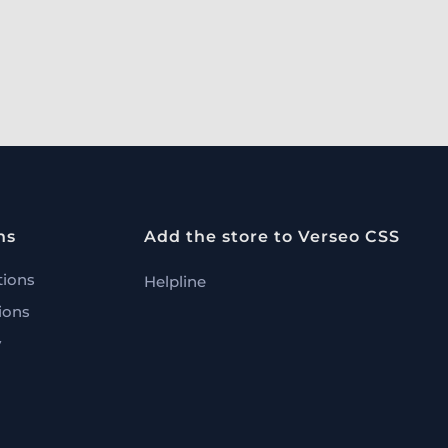
ns
Add the store to Verseo CSS
tions
Helpline
ions
y