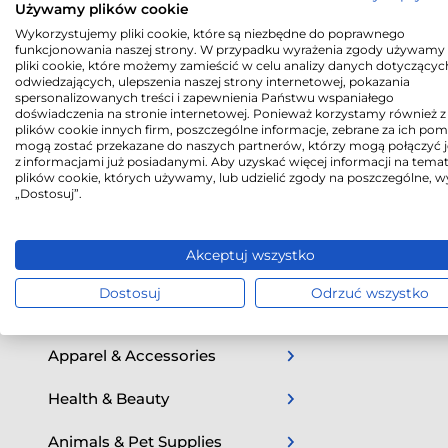
Używamy plików cookie
Toys & Games
Wykorzystujemy pliki cookie, które są niezbędne do poprawnego
funkcjonowania naszej strony. W przypadku wyrażenia zgody używamy 
Toys
pliki cookie, które możemy zamieścić w celu analizy danych dotyczącyc
odwiedzających, ulepszenia naszej strony internetowej, pokazania
Puzzles
spersonalizowanych treści i zapewnienia Państwu wspaniałego
doświadczenia na stronie internetowej. Ponieważ korzystamy również z
plików cookie innych firm, poszczególne informacje, zebrane za ich po
Software
mogą zostać przekazane do naszych partnerów, którzy mogą połączyć j
z informacjami już posiadanymi. Aby uzyskać więcej informacji na tema
plików cookie, których używamy, lub udzielić zgody na poszczególne, w
Vehicles & Parts
„Dostosuj”.
Hardware
Akceptuj wszystko
Sporting Goods
Dostosuj
Odrzuć wszystko
Arts & Entertainment
Apparel & Accessories
Health & Beauty
Animals & Pet Supplies