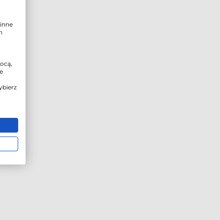
inne
h
mocą,
e
t
ybierz