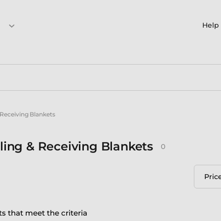
Help
Receiving Blankets
ing & Receiving Blankets
0
Pric
s that meet the criteria