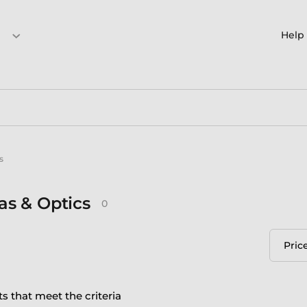
Help
s
s & Optics
0
Pric
s that meet the criteria