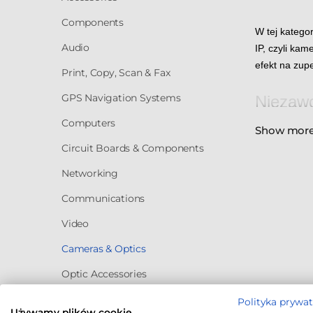
Components
W tej katego
Audio
IP, czyli kam
efekt na zup
Print, Copy, Scan & Fax
GPS Navigation Systems
Niezawo
Computers
Show mor
Akcesoria i 
Circuit Boards & Components
najpopularni
ogniskowej n
Networking
kamery do zo
bezpieczeńst
Communications
samochodów c
Video
Montaż
Cameras & Optics
Optic Accessories
Inne akcesor
prawidłowym 
Polityka prywa
taki zakres 
Business & Industrial
Używamy plików cookie