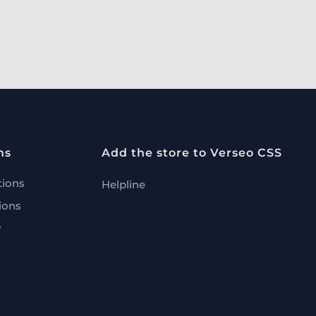
ns
Add the store to Verseo CSS
tions
Helpline
ions
y