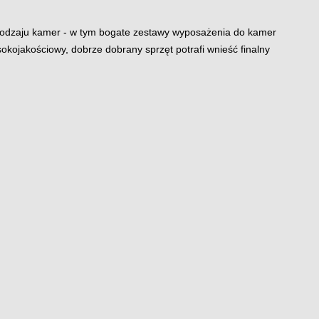
o rodzaju kamer - w tym bogate zestawy wyposażenia do kamer 
ysokojakościowy, dobrze dobrany sprzęt potrafi wnieść finalny 
ingu. Dostępne w Asortimo oprzyrządowanie do modeli 
et) to na przykład obiektywy zmieniające domyślną wartość 
ści od potrzeb. Obiektywy potrafią również poprawić zdolność 
tlenia lub zupełnej ciemności. Ma to duże znaczenie dla 
jestrowanie ważnych detali, takich jak numery rejestracyjne 
wyty - sufitowe, gzymsowe, słupowe i inne. Pomagają one w 
talowane stabilnie, ale obejmowały monitoringiem dokładnie 
m na pracę na zewnątrz - dzięki wbudowanej grzałce oraz 