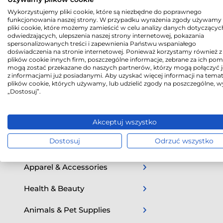
wentylatorow
Wykorzystujemy pliki cookie, które są niezbędne do poprawnego
śniegiem.
Home & Garden
funkcjonowania naszej strony. W przypadku wyrażenia zgody używamy 
pliki cookie, które możemy zamieścić w celu analizy danych dotyczącyc
odwiedzających, ulepszenia naszej strony internetowej, pokazania
Inne przydat
Baby & Toddler
spersonalizowanych treści i zapewnienia Państwu wspaniałego
umożliwiają 
doświadczenia na stronie internetowej. Ponieważ korzystamy również z
Software
plików cookie innych firm, poszczególne informacje, zebrane za ich po
mogą zostać przekazane do naszych partnerów, którzy mogą połączyć j
To oczywiście
z informacjami już posiadanymi. Aby uzyskać więcej informacji na tema
nadzorem.
Vehicles & Parts
plików cookie, których używamy, lub udzielić zgody na poszczególne, w
„Dostosuj”.
Hardware
Akceptuj wszystko
Sporting Goods
Dostosuj
Odrzuć wszystko
Arts & Entertainment
Apparel & Accessories
Health & Beauty
Animals & Pet Supplies