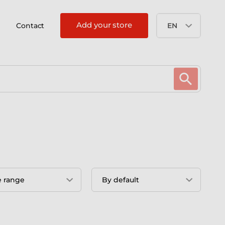
Add your store
Contact
EN
e range
By default