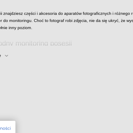
rii znajdziesz części i akcesoria do aparatów fotograficznych i różneg
er do monitoringu. Choć to fotograf robi zdjęcia, nie da się ukryć, że w
ełnie inny poziom.
dny monitoring posesji
e
dodatki do kamer IP ułatwiają montaż i korzystanie z systemów monitor
ejszych producentów (między innymi Hikvision, Dahua, Novus czy Wisen
a inną, dzięki czemu zmniejszają lub zwiększają kąt widzenia w zależno
oma (zbliżania obrazu) czy jakość podglądu w warunkach słabego oświe
wa posesji - im bardziej szczegółowy obraz, tym większe szanse na zare
zy charakterystyczne cechy nagranych zdarzeń i osób.
 ma znaczenie
ia do kamer to różnego rodzaju puszki montażowe, taśmy stalowe i uch
montażu kamer w dowolnym miejscu, by urządzenia nie tylko były zains
tności
terenu, jaki został zaplanowany. To także obudowy, pozwalające kamero