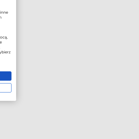
i kamera zwiększa swoją odporność na skrajne temperatury, a aluminio
inne
h
ne urządzenia do systemów elektronicznej obserwacji w Asortimo to ro
rozprowadzenie sygnału z jednego wyjścia do kilku wyjść, co pomaga w
mocą,
e
 dopiero początek - w Asortimo znajdziesz także inne akcesoria dla fot
t
ybierz