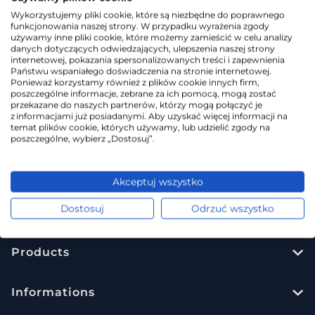
By default
Wykorzystujemy pliki cookie, które są niezbędne do poprawnego
funkcjonowania naszej strony. W przypadku wyrażenia zgody
używamy inne pliki cookie, które możemy zamieścić w celu analizy
danych dotyczących odwiedzających, ulepszenia naszej strony
internetowej, pokazania spersonalizowanych treści i zapewnienia
No products that meet the criteria
Państwu wspaniałego doświadczenia na stronie internetowej.
Ponieważ korzystamy również z plików cookie innych firm,
poszczególne informacje, zebrane za ich pomocą, mogą zostać
przekazane do naszych partnerów, którzy mogą połączyć je
z informacjami już posiadanymi. Aby uzyskać więcej informacji na
temat plików cookie, których używamy, lub udzielić zgody na
poszczególne, wybierz „Dostosuj”.
Akceptuj wszystko
Dostosuj
Odrzuć wszystko
Verseo CSS
Products
Informations