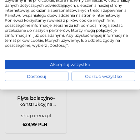
używamy inne pliki cookie, które możemy zamieścić w celu analizy
1000×500...
PROMASIL® 1...
danych dotyczących odwiedzających, ulepszenia naszej strony
shoparena.pl
shoparena.pl
internetowej, pokazania spersonalizowanych treści i zapewnienia
Państwu wspaniałego doświadczenia na stronie internetowej.
69,99 PLN
299,99 PLN
Ponieważ korzystamy również z plików cookie innych firm,
poszczególne informacje, zebrane za ich pomocą, mogą zostać
przekazane do naszych partnerów, którzy mogą połączyć je
z informacjami już posiadanymi. Aby uzyskać więcej informacji na
temat plików cookie, których używamy, lub udzielić zgody na
poszczególne, wybierz „Dostosuj”.
Akceptuj wszystko
Dostosuj
Odrzuć wszystko
Płyta izolacyjno-
konstrukcyjna
PROMASIL® 1...
shoparena.pl
629,99 PLN