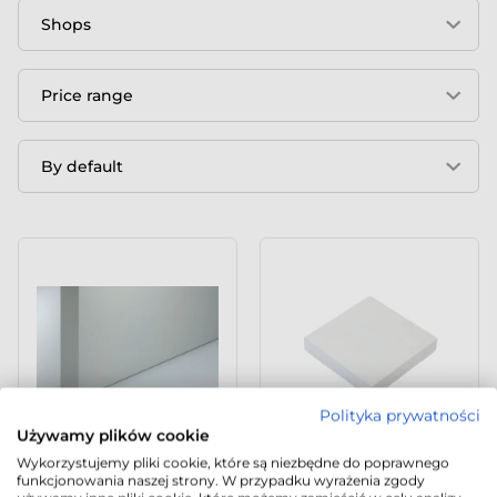
Shops
Price range
By default
Polityka prywatności
Używamy plików cookie
Wykorzystujemy pliki cookie, które są niezbędne do poprawnego
Płyta izolacyjna
Płyta izolacyjno-
funkcjonowania naszej strony. W przypadku wyrażenia zgody
PROMASIL® 950-KS
konstrukcyjna